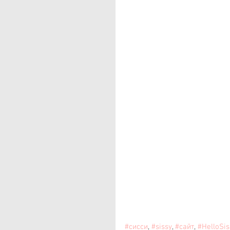
#сисси
, 
#sissy
, 
#сайт
, 
#HelloSis