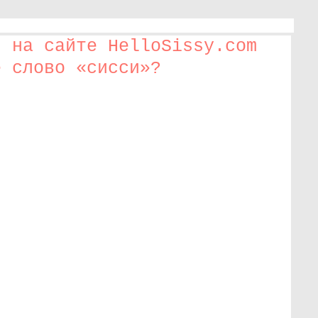
и на сайте HelloSissy.com
е слово «сисси»?