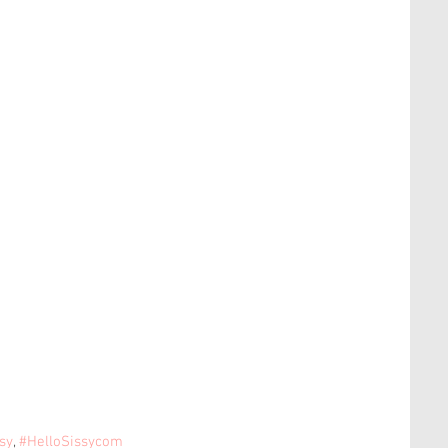
sy
, 
#HelloSissycom