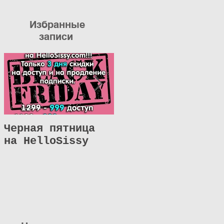
Избранные
записи
Черная пятница
Отзыв о
на HelloSissy
HelloSissy.com
N204